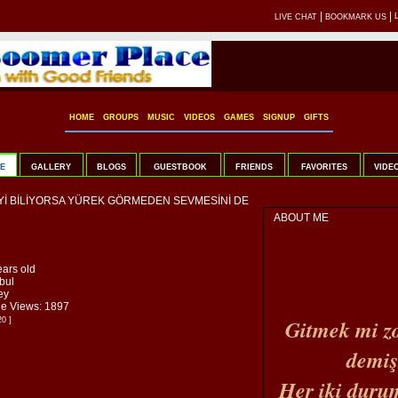
|
|
LIVE CHAT
BOOKMARK US
HOME
GROUPS
MUSIC
VIDEOS
GAMES
SIGNUP
GIFTS
E
GALLERY
BLOGS
GUESTBOOK
FRIENDS
FAVORITES
VIDE
 BİLİYORSA YÜREK GÖRMEDEN SEVMESİNİ DE
ABOUT ME
ears old
bul
ey
ile Views: 1897
Gitmek mi z
20 ]
demiş
Her iki duru