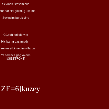
Sevmek istesem bile
nbahar sisi çökmüş üstüme
Sevincim buruk yine
Güz gülleri gibiyim
Hiç bahar yaşamadım
 sevmeyi bilmedim yıllarca
Ya sevince geç kaldım
[/SIZE][/FONT]
IZE=6]kuzey