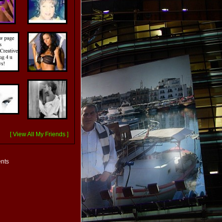
[ View All My Friends ]
nts