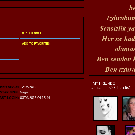
b
Izdırabım
Sensizlik ya
SEND CRUSH
Her ne kad
ADD TO FAVORITES
olama
Ben senden 
Ben ızdıra
MY FRIENDS
BER SINCE:
12/06/2010
cemcan has 28 friend(s)
STAR SIGN:
Virgo
AST LOGIN:
03/04/2013 04:15:46