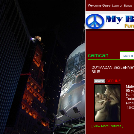
Welcome Guest
or
Login
Signup
cemcan
PROFIL
DUYMADAN SESLENMEYİ
BİLİR
OFFLINE
Male
65 y
İstan
Turk
Prof
[ 260
[ View More Pictures ]