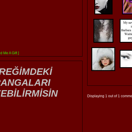
d Me A Gift ]
REĞİMDEKİ
RANGALARI
EBİLİRMİSİN
Displaying
1
out of
1
comme