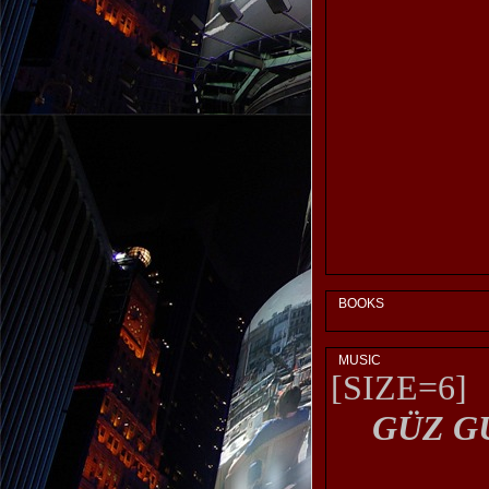
BOOKS
MUSIC
[SIZE=6]
GÜZ G