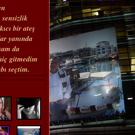
en
 sensizlik
kıcı bir ateş
ar yanında
sam da
hiç gitmedim
bı seçtim.