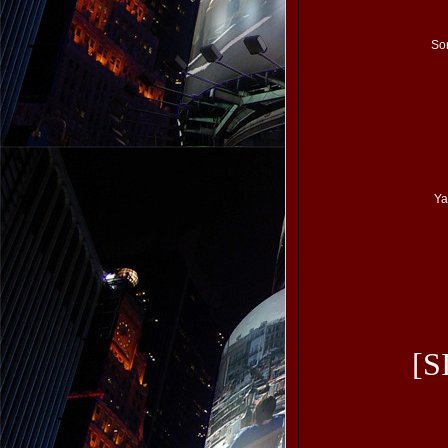
So
Ya
[S