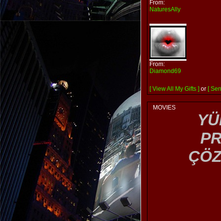
From:
NaturesAlly
From:
Diamond69
[ View All My Gifts ]
or
[ Sen
MOVIES
YÜ
P
ÇÖZ