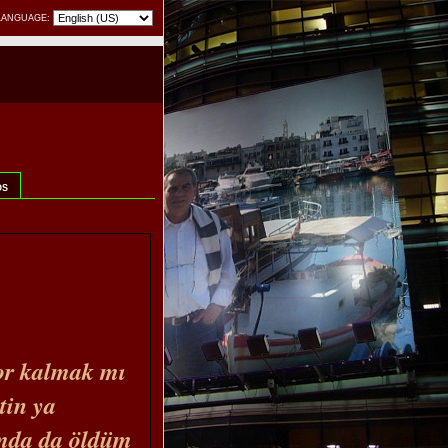
LANGUAGE:
OS
or kalmak mı
tin ya
mda da öldüm