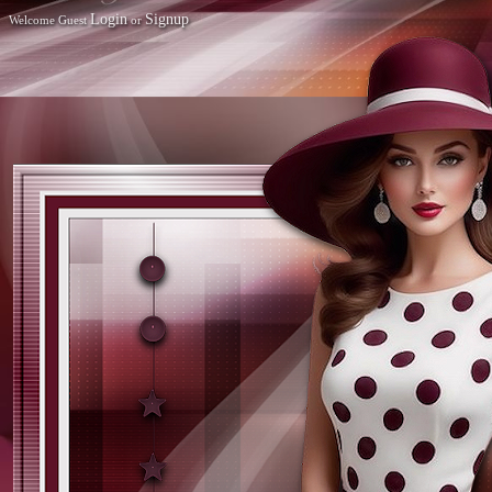
Login
Signup
Welcome Guest
or