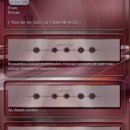
From:
Private
[ View All My Gifts ]
or
[ Send Me A Gift ]
MOVIES
Romantikus,kaland és történelmi filmeket szeretem de azért más
műfajú filmeket is megnézek.
MUSIC
Az életem értelme .....