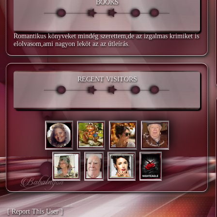
BOOKS
Romantikus könyveket mindég szerettem,de az izgalmas krimiket is
elolvasom,ami nagyon leköt az az útleírás.
RECENT VISITORS
[ Report This User ]