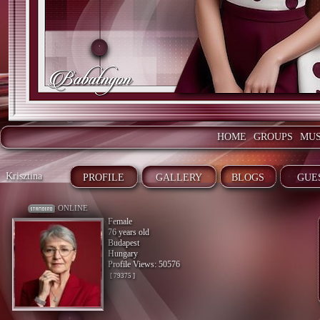
HOME
GROUPS
MUS
Krisztina
PROFILE
GALLERY
BLOGS
GUE
ONLINE
Female
76 years old
Budapest
Hungary
Profile Views: 50576
[ 79375 ]